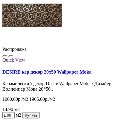
Распродажа
Quick View
DESIRE кер.декор 20x50 Wallpaper Moka
Керамический декор Desire Wallpaper Moka / Дизайер
Волпейпер Мока 20*50..
1000.00р./м2
1965.00р./м2
14.90 м2
м2
Купить